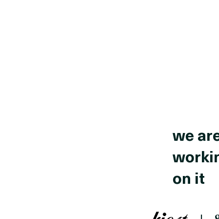
we ar
worki
on it