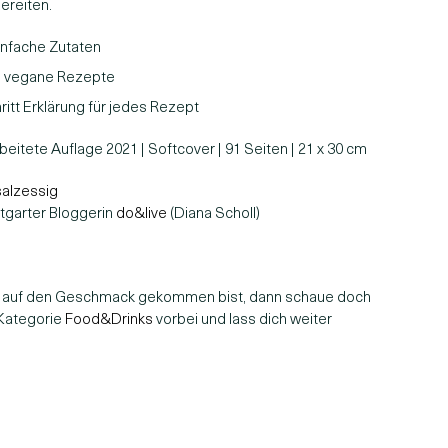
ereiten.
infache Zutaten
ch vegane Rezepte
hritt Erklärung für jedes Rezept
eitete Auflage 2021 | Softcover | 91 Seiten | 21 x 30 cm
alzessig
tgarter Bloggerin
do&live
(Diana Scholl)
 auf den Geschmack gekommen bist, dann schaue doch
 Kategorie
Food&Drinks
vorbei und lass dich weiter